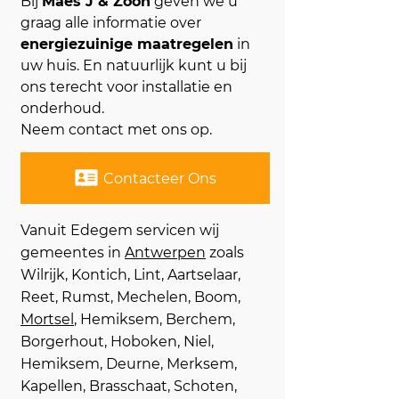
Bij
Maes J & Zoon
geven we u
graag alle informatie over
energiezuinige maatregelen
in
uw huis. En natuurlijk kunt u bij
ons terecht voor installatie en
onderhoud.
Neem contact met ons op.
Contacteer Ons
Vanuit Edegem servicen wij
gemeentes in
Antwerpen
zoals
Wilrijk, Kontich, Lint, Aartselaar,
Reet, Rumst, Mechelen, Boom,
Mortsel
, Hemiksem, Berchem,
Borgerhout, Hoboken, Niel,
Hemiksem, Deurne, Merksem,
Kapellen, Brasschaat, Schoten,